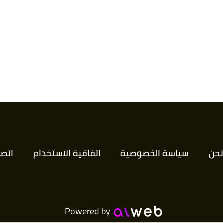
FIG P
Claire Akin,
"CAN IT BE SAVED? WHEN TO
Claire Akin,
"DRIED-OUT FIDDLE LEAF FI
Maggie Moran,Kyle Hall (21/8/2
نحن
سياسة الخصوصية
اتفاقية الاستخدام
اتصل
Claire Akin,
"HOW TO KEEP YOUR FI
Powered by