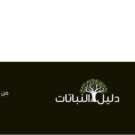
LANT?"
,
fiddleleaffigplant
, Retrieved 2/12/2021. Edited.
 GIVE UP ON A FIDDLE LEAF FIG"
,
fiddleleaffigplant
,
↑
Retrieved 3/12/2021. Edited.
G – WHAT TO DO NEXT?"
,
fiddleleaffigplant
, Retrieved
↑
3/12/2021. Edited.
,
almanac
, Retrieved 3/12/2021. Edited.
"Planting, Growing, and Harvesting Figs"
↑
021),
"How to Care for a Fig Tree"
,
wikihow
, Retrieved
↑
3/12/2021. Edited.
من 
DDLE LEAF FIG HEALTHY, GREEN, AND GORGEOUS"
,
↑
fiddleleaffigplant
, Retrieved 3/12/2021. Edited.