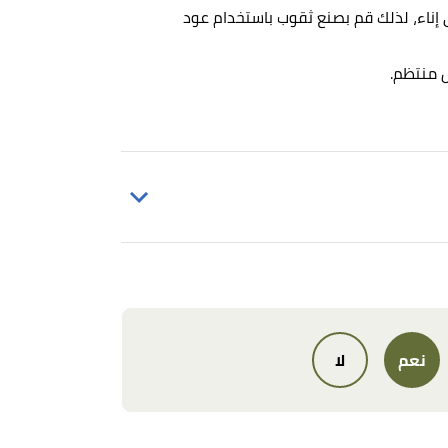
 إناء، لذلك قم بصنع ثقوب باستخدام عود
ل منتظم.
Amy Grant,
"Mummified Fig T
نعم
لا
Linda Harris (12/7/2011),
"Why Are My Fi
"HOW CAN YOU TELL THE DIFFERENCE 