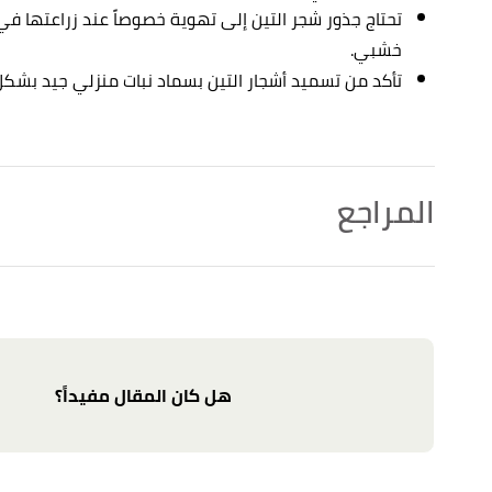
تحتاج جذور شجر التين إلى تهوية خصوصاً عند زراعتها في
خشبي.
تأكد من تسميد أشجار التين بسماد نبات منزلي جيد بشك
المراجع
أ
ب
ree Fruit: What To Do For Dry Fig Fruit On Trees"
,
^
gardeningknowhow
, Retrieved 2/12/2021. Edited.
,
sfgate
, 17/6/2020, Retrieved 2/12/2021. Edited.
"What Causes Fig Tree Leaves to Wilt?"
↑
هل كان المقال مفيداً؟
gs Dry Inside?"
,
gardenguides
, Retrieved 2/12/2021.
↑
Edited.
BETWEEN A DRY AND OVER-WATERED FIDDLE LEAF
↑