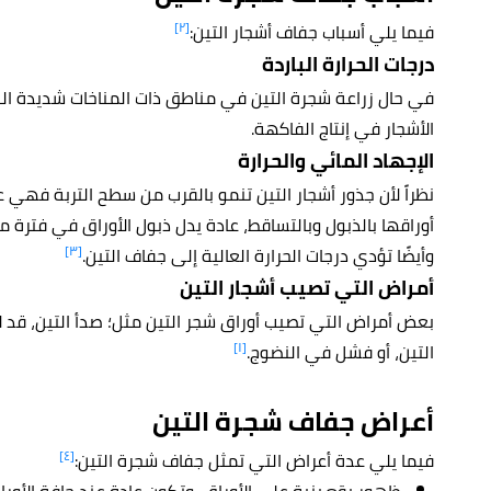
[٢]
فيما يلي أسباب جفاف أشجار التين:
درجات الحرارة الباردة
في حال زراعة شجرة التين في مناطق ذات المناخات شديدة الب
الأشجار في إنتاج الفاكهة.
الإجهاد المائي والحرارة
نظراً لأن جذور أشجار التين تنمو بالقرب من سطح التربة فهي 
أوراقها بالذبول وبالتساقط، عادة يدل ذبول الأوراق في فترة ما
[٣]
وأيضًا تؤدي درجات الحرارة العالية إلى جفاف التين.
أمراض التي تصيب أشجار التين
بعض أمراض التي تصيب أوراق شجر التين مثل؛ صدأ التين، قد لا
[١]
التين، أو فشل في النضوج.
أعراض جفاف شجرة التين
[٤]
فيما يلي عدة أعراض التي تمثل جفاف شجرة التين:
ظهور بقع بنية على الأوراق، وتكون عادة عند حافة الأور