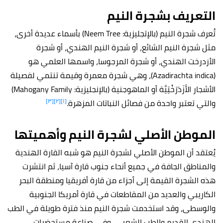
التعريف بشجرة النيم
تُعرف شجرة النيم (بالإتجليزية: Neem Tree) بأسماء عديدة أخرى،
مثل شجرة النيم الشائع، أو شجرة النيم الهندي، أو شجرة
الأزدرخت الهندي، أو شجرة المرجوسا، واسمها العلمي هو
(Azadirachta indica)، وهي شجرة معمرة وقيمة تنتمي لفصيلة
الأشجار الأَزَدَرَخْتِيَّة أو الماهوجنية ‏(بالإنجليزية: Mahogany Family)
[٣]
[٢]
[١]
والتي تعتبر واحدة من فصائل النباتات المزهرة.
الموطن الأصلي لشجرة النيم وأهميتها
يُعتقد أن الموطن الأصلي لشجرة النيم هو شبه القارة الهندية
والمناطق الجافة في جميع أنحاء جنوب قارة آسيا، ثم انتشرت
هذه الشجرة القيمة إلى أجزاء من قارة أفريقيا ومنطقة البحر
الكاريبي والعديد من المقاطعات في قارة أمريكا الجنوبية
والوسطى، وقد استخدمت شجرة النيم منذ فترة طويلة في الطب
الهندي القديم والطب الشعبي، وفي صناعة مستحضرات