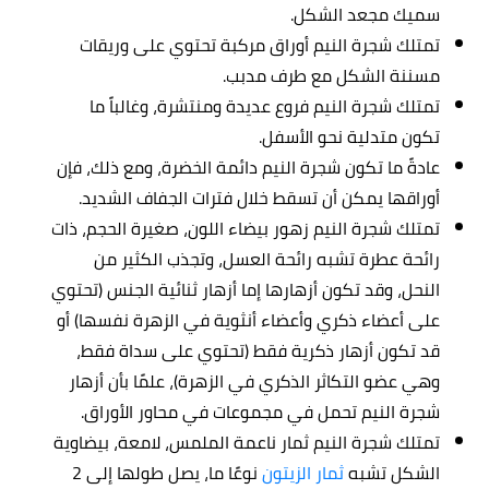
سميك مجعد الشكل.
تمتلك شجرة النيم أوراق مركبة تحتوي على وريقات
مسننة الشكل مع طرف مدبب.
تمتلك شجرة النيم فروع عديدة ومنتشرة، وغالباً ما
تكون متدلية نحو الأسفل.
عادةً ما تكون شجرة النيم دائمة الخضرة، ومع ذلك، فإن
أوراقها يمكن أن تسقط خلال فترات الجفاف الشديد.
تمتلك شجرة النيم زهور بيضاء اللون، صغيرة الحجم، ذات
رائحة عطرة تشبه رائحة العسل، وتجذب الكثير من
النحل، وقد تكون أزهارها إما أزهار ثنائية الجنس (تحتوي
على أعضاء ذكري وأعضاء أنثوية في الزهرة نفسها) أو
قد تكون أزهار ذكرية فقط (تحتوي على سداة فقط،
وهي عضو التكاثر الذكري في الزهرة)، علمًا بأن أزهار
شجرة النيم تحمل في مجموعات في محاور الأوراق.
تمتلك شجرة النيم ثمار ناعمة الملمس، لامعة، بيضاوية
الشكل تشبه
ثمار الزيتون
نوعًا ما، يصل طولها إلى 2