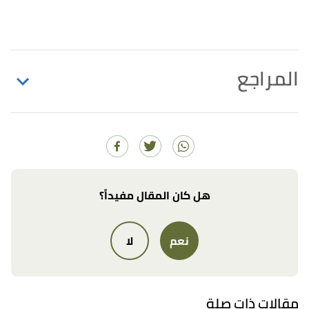
المراجع
أ
ب
ت
ث
,
britannica
, Retrieved 5/11/2023.
"neem"
^
Edited.
أ
ب
ت
,
"Neem: A Tree For Solving Global Problems."
^
ncbi.nlm.nih
, Retrieved 5/11/2023. Edited.
هل كان المقال مفيداً؟
أ
ب
,
business
. Edited.
"Neem tree"
^
نعم
لا
مقالات ذات صلة